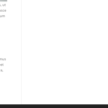
, ut
Fusce
psum
imus
eet
ra,