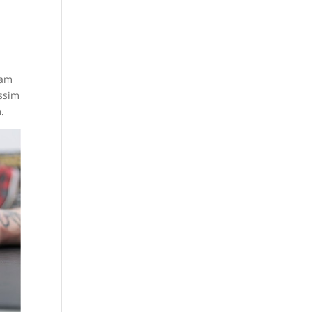
lam
issim
.