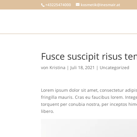
+43225474000
kosmetik@inesmair.at
Fusce suscipit risus te
von
Kristina
|
Juli 18, 2021
|
Uncategorized
Lorem ipsum dolor sit amet, consectetur adipisc
fringilla mauris. Cras eu faucibus lorem. Intege
torquent per conubia nostra, per inceptos him
libero.